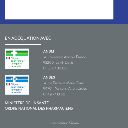
EN ADÉQUATION AVEC
ANSM
143 boulevard Anatole France
93200
Saint-Denis
01 55 87 30 00
ANSES
14 rue Pierre et Marie Curie
94701
Maisons-Alfort Cedex
01 49 77 13 50
MINISTÈRE DE LA SANTÉ
ORDRE NATIONAL DES PHARMACIENS
Une création Valwin