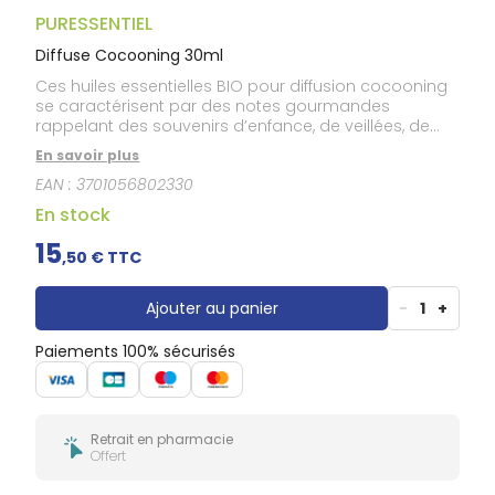
Gencives
PURESSENTIEL
Hygiène
bucco-
Diffuse Cocooning 30ml
dentaire
Ces huiles essentielles BIO pour diffusion cocooning
se caractérisent par des notes gourmandes
rappelant des souvenirs d’enfance, de veillées, de
soirées et de détente au coin du feu. Elles sont
En savoir plus
idéales pour créer une ambiance chaleureuse et
EAN :
3701056802330
réconfortante pour le corps et l’esprit. Ces huiles
essentielles pour diffusion sont 100% pures et
En stock
naturelles.
15
,
50
€ TTC
Ajouter au panier
-
1
+
Paiements 100% sécurisés
Retrait en pharmacie
Offert