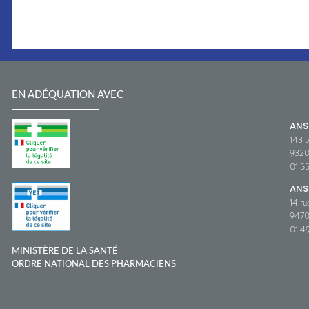
EN ADÉQUATION AVEC
AN
143 b
932
01 5
ANS
14 ru
9470
01 49
MINISTÈRE DE LA SANTÉ
ORDRE NATIONAL DES PHARMACIENS