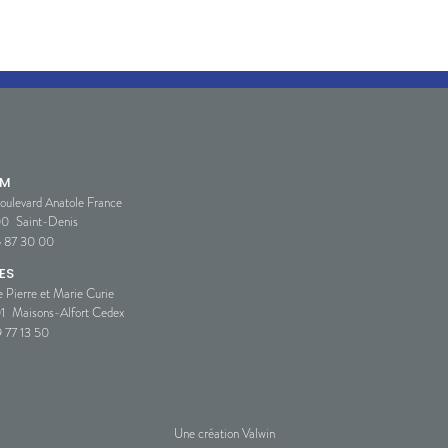
SM
oulevard Anatole France
00
Saint-Denis
5 87 30 00
ES
e Pierre et Marie Curie
1
Maisons-Alfort Cedex
 77 13 50
Une création Valwin