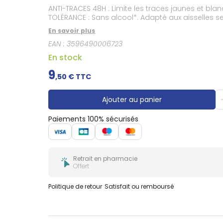
Gencives
ANTI-TRACES 48H : Limite les traces jaunes et bl
Hygiène
TOLÉRANCE : Sans alcool*. Adapté aux aisselles s
bucco-
dentaire
En savoir plus
EAN :
3596490006723
En stock
9
,
50
€ TTC
Ajouter au panier
Paiements 100% sécurisés
Retrait en pharmacie
Offert
Politique de retour
Satisfait ou remboursé