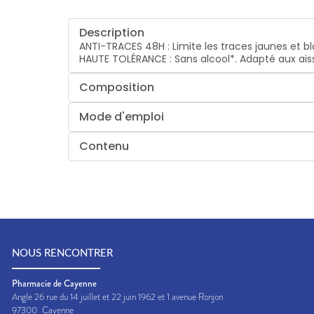
Description
ANTI-TRACES 48H : Limite les traces jaunes et 
HAUTE TOLÉRANCE : Sans alcool*. Adapté aux ais
Composition
Mode d'emploi
Contenu
NOUS RENCONTRER
Pharmacie de Cayenne
Angle 26 rue du 14 juillet et 22 juin 1962 et 1 avenue Ronjon
97300
Cayenne