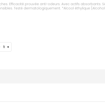
anches. Efficacité prouvée anti-odeurs. Avec actifs absorbants.
ensibles. Testé dermatologiquement. *Alcool éthylique (Alcohol
-
1
+