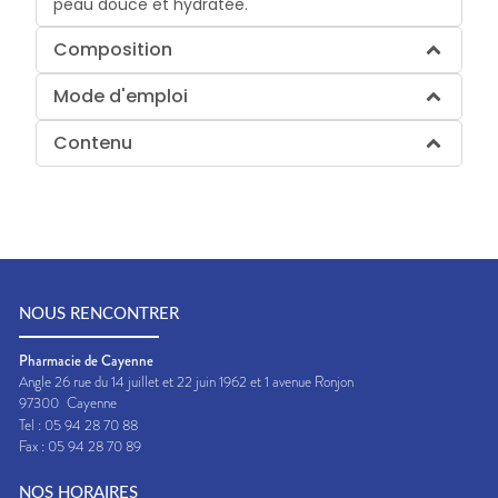
peau douce et hydratée.
Composition
Mode d'emploi
Contenu
NOUS RENCONTRER
Pharmacie de Cayenne
Angle 26 rue du 14 juillet et 22 juin 1962 et 1 avenue Ronjon
97300
Cayenne
Tel :
05 94 28 70 88
Fax :
05 94 28 70 89
NOS HORAIRES