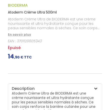
Gencives
BIODERMA
Hygiène
bucco-
Atoderm Crème Ultra 500ml
dentaire
Atoderm Crème Ultra de BIODERMA est une crème
nourrissante et ultra hydratante conçue pour les
peaux sensibles normales à sèches. Ce soin corps
renforce la barrière cutanée pour une peau douce et
En savoir plus
hydratée.
EAN :
3701129805343
Épuisé
14
,
90
€ TTC
Description
Atoderm Crème Ultra de BIODERMA est une
crème nourrissante et ultra hydratante conçue
pour les peaux sensibles normales à sèches. Ce
soin corps renforce la barrière cutanée pour une