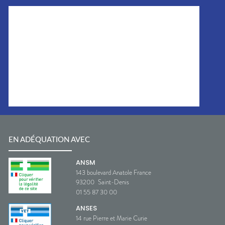
EN ADÉQUATION AVEC
ANSM
143 boulevard Anatole France
93200
Saint-Denis
01 55 87 30 00
ANSES
14 rue Pierre et Marie Curie