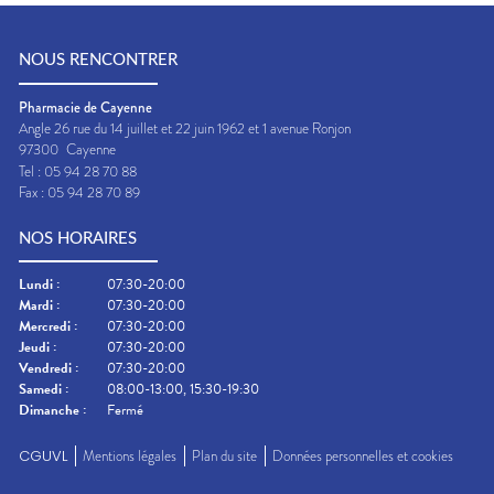
NOUS RENCONTRER
Pharmacie de Cayenne
Angle 26 rue du 14 juillet et 22 juin 1962 et 1 avenue Ronjon
97300
Cayenne
Tel :
05 94 28 70 88
Fax :
05 94 28 70 89
NOS HORAIRES
Lundi
:
07:30-20:00
Mardi
:
07:30-20:00
Mercredi
:
07:30-20:00
Jeudi
:
07:30-20:00
Vendredi
:
07:30-20:00
Samedi
:
08:00-13:00, 15:30-19:30
Dimanche
:
Fermé
CGUVL
Mentions légales
Plan du site
Données personnelles et cookies