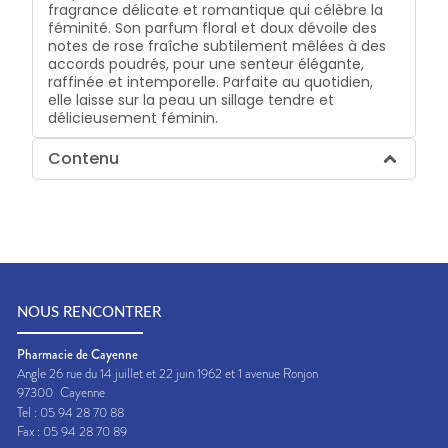
fragrance délicate et romantique qui célèbre la
féminité. Son parfum floral et doux dévoile des
notes de rose fraîche subtilement mêlées à des
accords poudrés, pour une senteur élégante,
raffinée et intemporelle. Parfaite au quotidien,
elle laisse sur la peau un sillage tendre et
délicieusement féminin.
Contenu
NOUS RENCONTRER
Pharmacie de Cayenne
Angle 26 rue du 14 juillet et 22 juin 1962 et 1 avenue Ronjon
97300
Cayenne
Tel :
05 94 28 70 88
Fax :
05 94 28 70 89