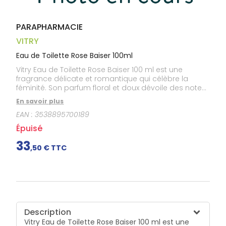
Gencives
Hygiène
bucco-
PARAPHARMACIE
dentaire
VITRY
Eau de Toilette Rose Baiser 100ml
Vitry Eau de Toilette Rose Baiser 100 ml est une
fragrance délicate et romantique qui célèbre la
féminité. Son parfum floral et doux dévoile des notes
de rose fraîche subtilement mêlées à des accords
En savoir plus
poudrés, pour une senteur élégante, raffinée et
EAN :
3538895700189
intemporelle. Parfaite au quotidien, elle laisse sur la
peau un sillage tendre et délicieusement féminin.
Épuisé
33
,
50
€ TTC
Description
Vitry Eau de Toilette Rose Baiser 100 ml est une