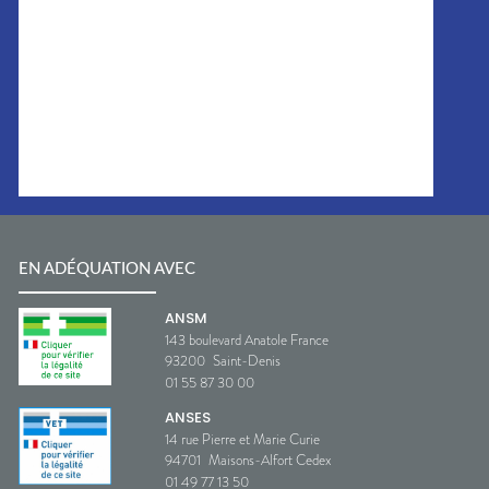
EN ADÉQUATION AVEC
ANSM
143 boulevard Anatole France
93200
Saint-Denis
01 55 87 30 00
ANSES
14 rue Pierre et Marie Curie
94701
Maisons-Alfort Cedex
01 49 77 13 50