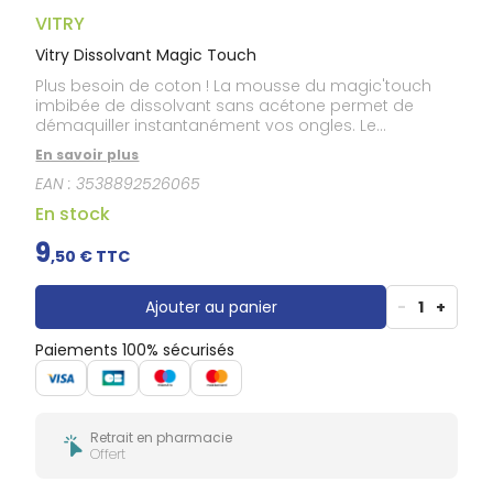
Gencives
VITRY
Hygiène
bucco-
Vitry Dissolvant Magic Touch
dentaire
Plus besoin de coton ! La mousse du magic'touch
imbibée de dissolvant sans acétone permet de
démaquiller instantanément vos ongles. Le
dissolvant mousse efficace pour démaquiller
En savoir plus
rapidement vos ongles où que vous soyez grâce à
EAN :
3538892526065
son format facilement transportable de 75 mL.
En stock
9
,
50
€ TTC
Ajouter au panier
-
1
+
Paiements 100% sécurisés
Retrait en pharmacie
Offert