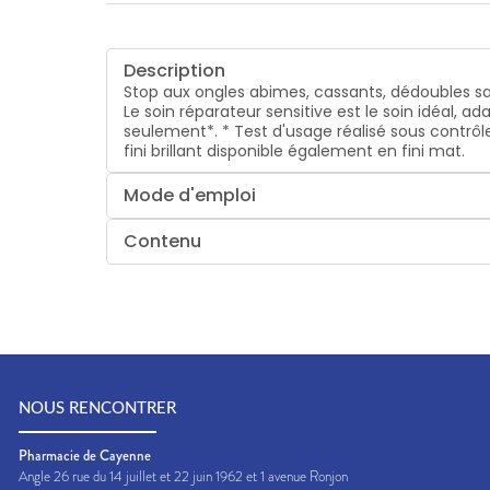
Description
Stop aux ongles abimes, cassants, dédoubles sa f
Le soin réparateur sensitive est le soin idéal, 
seulement*. * Test d'usage réalisé sous contrô
fini brillant disponible également en fini mat.
Mode d'emploi
Contenu
NOUS RENCONTRER
Pharmacie de Cayenne
Angle 26 rue du 14 juillet et 22 juin 1962 et 1 avenue Ronjon