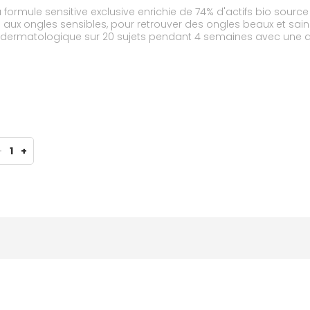
rmule sensitive exclusive enrichie de 74% d'actifs bio source ai
té aux ongles sensibles, pour retrouver des ongles beaux et sai
 dermatologique sur 20 sujets pendant 4 semaines avec une appl
-
1
+