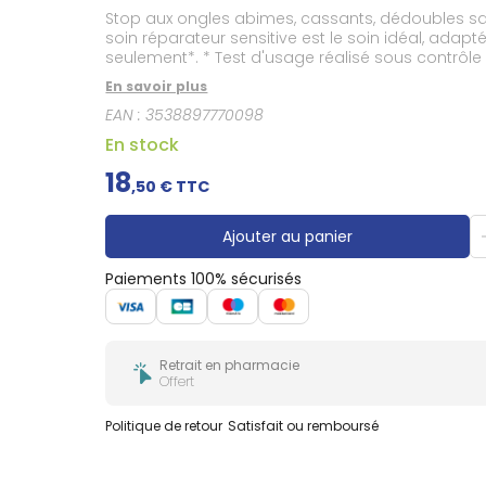
Gencives
Stop aux ongles abimes, cassants, dédoubles sa fo
Hygiène
soin réparateur sensitive est le soin idéal, adap
bucco-
seulement*. * Test d'usage réalisé sous contrôle
dentaire
brillant disponible également en fini mat.
En savoir plus
EAN :
3538897770098
En stock
18
,
50
€ TTC
Ajouter au panier
Paiements 100% sécurisés
Retrait en pharmacie
Offert
Politique de retour
Satisfait ou remboursé