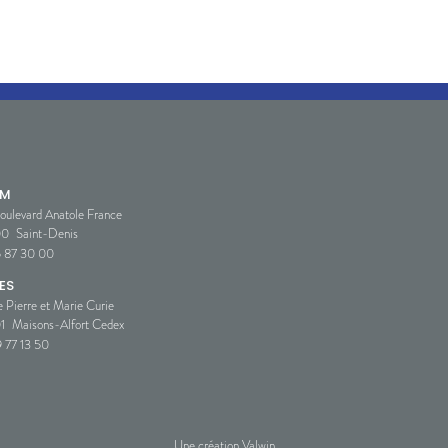
SM
oulevard Anatole France
00
Saint-Denis
5 87 30 00
ES
e Pierre et Marie Curie
1
Maisons-Alfort Cedex
 77 13 50
Une création Valwin