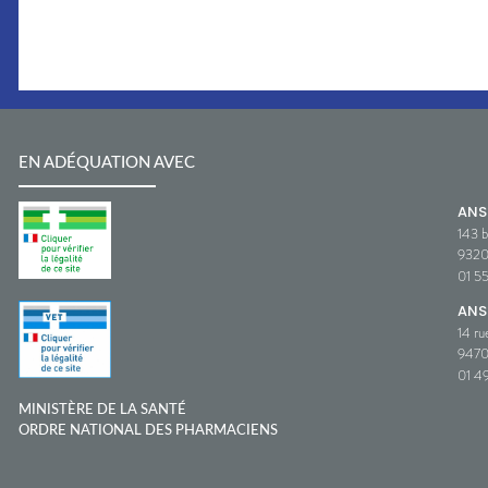
EN ADÉQUATION AVEC
AN
143 b
932
01 5
ANS
14 ru
9470
01 49
MINISTÈRE DE LA SANTÉ
ORDRE NATIONAL DES PHARMACIENS