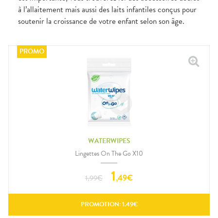
Gencives
à l’allaitement mais aussi des laits infantiles conçus pour
Hygiène
soutenir la croissance de votre enfant selon son âge.
bucco-
dentaire
WATERWIPES
Lingettes On The Go X10
1
,
49
€
1,99
€
PROMOTION:
1.49
€