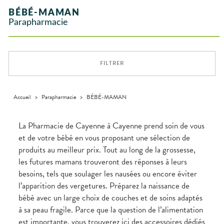
Vitamines
INTIMITÉ
SANTÉ
SÉCURISÉE
VÉTÉRINAIRE
Boissons et
domicile
Aroma
- fatigue
NOTRE
Etendre
Spasmes
Verrues
BÉBÉ-MAMAN
INTIMITÉ
Soins
Aliments
Etendre
ÉQUIPE
VIDÉOS DE
SCAN
Orthopédie
Vétérinaire
VISAGE-
dentaires
Parapharmacie
Etendre
Vermifuges
DISPOSITIFS
D’ORDONNANCE
Sécheresses
MATÉRIEL ET
Compléments
CORPS-
Etendre
INFORMATIONS
MÉDICAUX
Trousse à
ACCESSOIRES
alimentaires
CHEVEUX
UTILES
Troubles
pharmacie
VOTRE
Trousse à
urinaires
MUSCLES -
Dispositifs
Cheveux
Etendre
PHARMACIES
APPLICATION
ARTICULATIONS
pharmacie
médicaux
DE GARDE
DE SANTÉ
Corps
FILTRER
NUTRITION
Douleurs
Etendre
Homme
musculaires
OPHTALMOLOGIE
Prévention
Etendre
Solaire
cardio-
Irritations
OREILLES
vasculaire
Accueil
>
Parapharmacie
>
BÉBÉ-MAMAN
Etendre
Visage
- NEZ -
Lavages
GORGE
oculaires
Maux
SANTÉ-
La Pharmacie de Cayenne à Cayenne prend soin de vous
Etendre
Sécheresses
NUTRITION
de gorge
et de votre bébé en vous proposant une sélection de
des yeux
Boissons et
Rhumes
SEVRAGE
Etendre
produits au meilleur prix. Tout au long de la grossesse,
TABAGIQUE
Aliments
- état
grippaux
les futures mamans trouveront des réponses à leurs
Compléments
Gommes
SOINS
Etendre
alimentaires
DENTAIRES
Toux
besoins, tels que soulager les nausées ou encore éviter
grasses
l’apparition des vergetures. Préparez la naissance de
TROUBLES DE
Soins
Etendre
dentaires
Toux
LA
bébé avec un large choix de couches et de soins adaptés
CIRCULATION
sèches
Bains de
à sa peau fragile. Parce que la question de l’alimentation
Jambes
bouche
est importante, vous trouverez ici des accessoires dédiés
lourdes