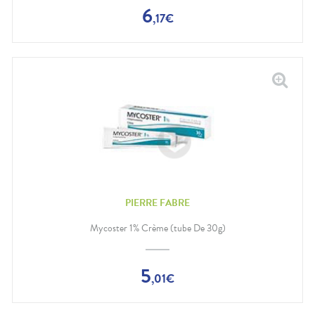
6
,
17
€
PIERRE FABRE
Mycoster 1% Crème (tube De 30g)
5
,
01
€