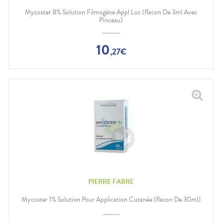
Gencives
Mycoster 8% Solution Filmogène Appl Loc (flacon De 3ml Avec
Hygiène
Pinceau)
bucco-
dentaire
10
,
27
€
PIERRE FABRE
Mycoster 1% Solution Pour Application Cutanée (flacon De 30ml)