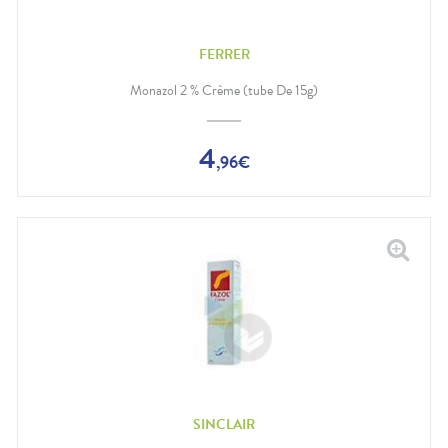
FERRER
Monazol 2 % Crème (tube De 15g)
4
,
96
€
SINCLAIR