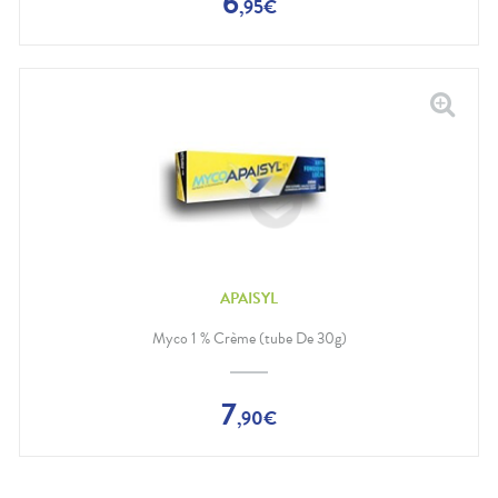
6
,
95
€
APAISYL
Myco 1 % Crème (tube De 30g)
7
,
90
€