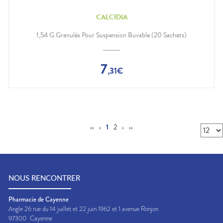
CALCIDIA
1,54 G Granulés Pour Suspension Buvable (20 Sachets)
7
,
31
€
‹‹
‹
1
2
›
››
NOUS RENCONTRER
Pharmacie de Cayenne
Angle 26 rue du 14 juillet et 22 juin 1962 et 1 avenue Ronjon
97300
Cayenne