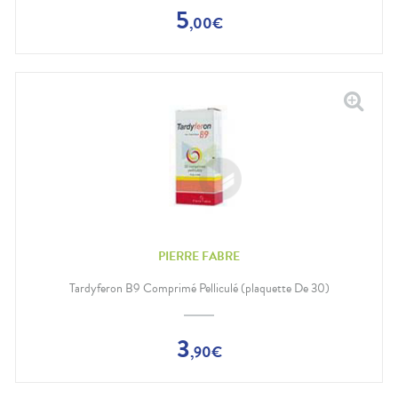
5
,
00
€
PIERRE FABRE
Tardyferon B9 Comprimé Pelliculé (plaquette De 30)
3
,
90
€