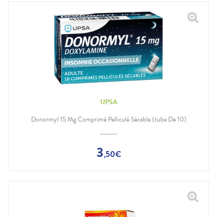
UPSA
Donormyl 15 Mg Comprimé Pelliculé Sécable (tube De 10)
3
,
50
€