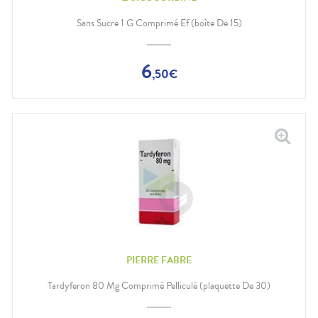
Gencives
Hygiène
Sans Sucre 1 G Comprimé Ef (boîte De 15)
bucco-
dentaire
6
,
50
€
PIERRE FABRE
Tardyferon 80 Mg Comprimé Pelliculé (plaquette De 30)