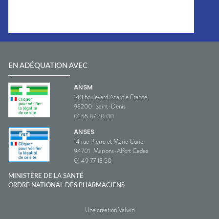
EN ADÉQUATION AVEC
ANSM
143 boulevard Anatole France
93200
Saint-Denis
01 55 87 30 00
ANSES
14 rue Pierre et Marie Curie
94701
Maisons-Alfort Cedex
01 49 77 13 50
MINISTÈRE DE LA SANTÉ
ORDRE NATIONAL DES PHARMACIENS
Une création Valwin