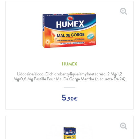
HUMEX
Lidocaine/alcool Dichlorobenzylique/amylmetacresol 2 Mg/1,2
Mg/0,6 Mg Pastille Pour Mal De Gorge Menthe (plaquette De 24)
5
,
90
€