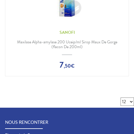
SANOFI
Maxilase Alpha-amylase 200 Uceip/ml Sirop Maux De Gorge
(flacon De 200ml)
7
,
50
€
NOUS RENCONTRER