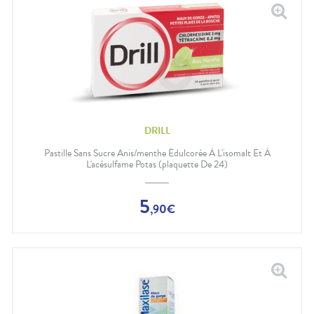
DRILL
Pastille Sans Sucre Anis/menthe Édulcorée À L'isomalt Et À
L'acésulfame Potas (plaquette De 24)
5
,
90
€