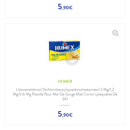
5
,
90
€
HUMEX
Lidocaine/alcool Dichlorobenzylique/amylmetacresol 2 Mg/1,2
Mg/0,6 Mg Pastille Pour Mal De Gorge Miel Citron (plaquette De
24)
5
,
90
€