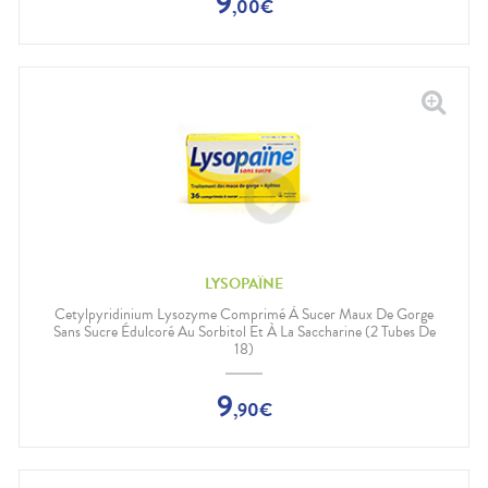
9
,
00
€
LYSOPAÏNE
Cetylpyridinium Lysozyme Comprimé À Sucer Maux De Gorge
Sans Sucre Édulcoré Au Sorbitol Et À La Saccharine (2 Tubes De
18)
9
,
90
€